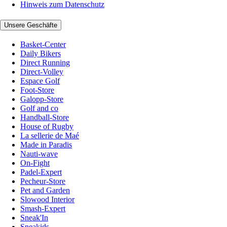
Hinweis zum Datenschutz
Unsere Geschäfte
Basket-Center
Daily Bikers
Direct Running
Direct-Volley
Espace Golf
Foot-Store
Galopp-Store
Golf and co
Handball-Store
House of Rugby
La sellerie de Maé
Made in Paradis
Nauti-wave
On-Fight
Padel-Expert
Pecheur-Store
Pet and Garden
Slowood Interior
Smash-Expert
Sneak'In
Sneakids