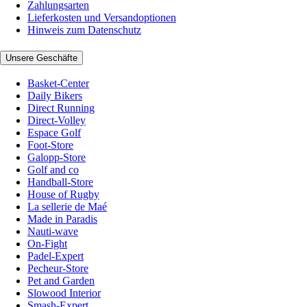
Zahlungsarten
Lieferkosten und Versandoptionen
Hinweis zum Datenschutz
Unsere Geschäfte
Basket-Center
Daily Bikers
Direct Running
Direct-Volley
Espace Golf
Foot-Store
Galopp-Store
Golf and co
Handball-Store
House of Rugby
La sellerie de Maé
Made in Paradis
Nauti-wave
On-Fight
Padel-Expert
Pecheur-Store
Pet and Garden
Slowood Interior
Smash-Expert