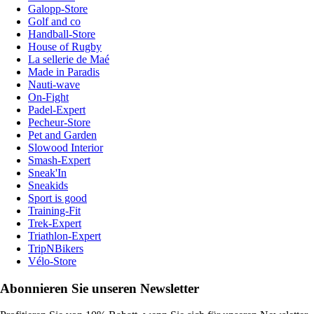
Galopp-Store
Golf and co
Handball-Store
House of Rugby
La sellerie de Maé
Made in Paradis
Nauti-wave
On-Fight
Padel-Expert
Pecheur-Store
Pet and Garden
Slowood Interior
Smash-Expert
Sneak'In
Sneakids
Sport is good
Training-Fit
Trek-Expert
Triathlon-Expert
TripNBikers
Vélo-Store
Abonnieren Sie unseren Newsletter