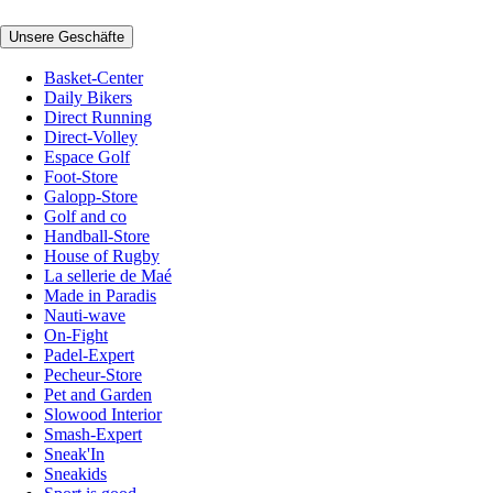
Unsere Geschäfte
Basket-Center
Daily Bikers
Direct Running
Direct-Volley
Espace Golf
Foot-Store
Galopp-Store
Golf and co
Handball-Store
House of Rugby
La sellerie de Maé
Made in Paradis
Nauti-wave
On-Fight
Padel-Expert
Pecheur-Store
Pet and Garden
Slowood Interior
Smash-Expert
Sneak'In
Sneakids