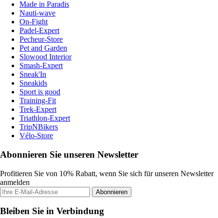
Made in Paradis
Nauti-wave
On-Fight
Padel-Expert
Pecheur-Store
Pet and Garden
Slowood Interior
Smash-Expert
Sneak'In
Sneakids
Sport is good
Training-Fit
Trek-Expert
Triathlon-Expert
TripNBikers
Vélo-Store
Abonnieren Sie unseren Newsletter
Profitieren Sie von 10% Rabatt, wenn Sie sich für unseren Newsletter
anmelden
Abonnieren
Bleiben Sie in Verbindung