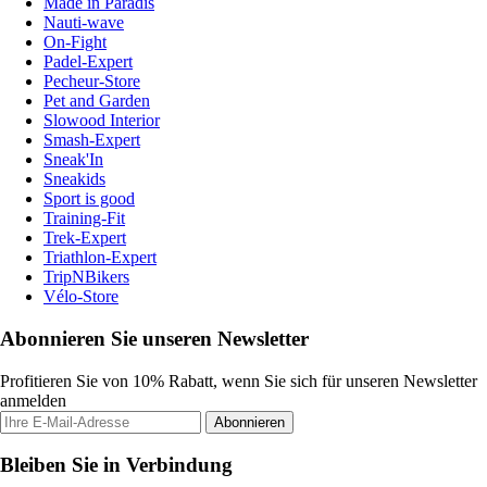
Made in Paradis
Nauti-wave
On-Fight
Padel-Expert
Pecheur-Store
Pet and Garden
Slowood Interior
Smash-Expert
Sneak'In
Sneakids
Sport is good
Training-Fit
Trek-Expert
Triathlon-Expert
TripNBikers
Vélo-Store
Abonnieren Sie unseren Newsletter
Profitieren Sie von 10% Rabatt, wenn Sie sich für unseren Newsletter
anmelden
Abonnieren
Bleiben Sie in Verbindung