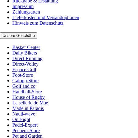
Rückgabe & Erstattung
Impressum
Zahlungsarten
Lieferkosten und Versandoptionen
Hinweis zum Datenschutz
Unsere Geschäfte
Basket-Center
Daily Bikers
Direct Running
Direct-Volley
Espace Golf
Foot-Store
Galopp-Store
Golf and co
Handball-Store
House of Rugby
La sellerie de Maé
Made in Paradis
Nauti-wave
On-Fight
Padel-Expert
Pecheur-Store
Pet and Garden