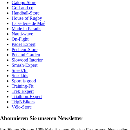
Galopp-Store
Golf and co
Handball-Store
House of Rugby
La sellerie de Maé
Made in Paradis
Nauti-wave
On-Fight
Padel-Expert
Pecheur-Store
Pet and Garden
Slowood Interior
Smash-Expert
Sneak'In
Sneakids
Sport is good
Training-Fit
Trek-Expert
Triathlon-Expert
TripNBikers
Vélo-Store
Abonnieren Sie unseren Newsletter
Profitieren Sie von 10% Rabatt, wenn Sie sich für unseren Newsletter