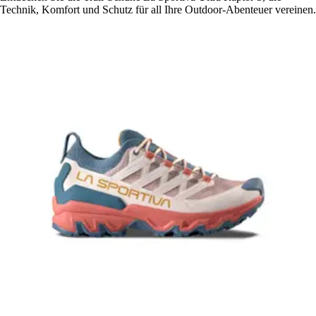
Technik, Komfort und Schutz für all Ihre Outdoor-Abenteuer vereinen.