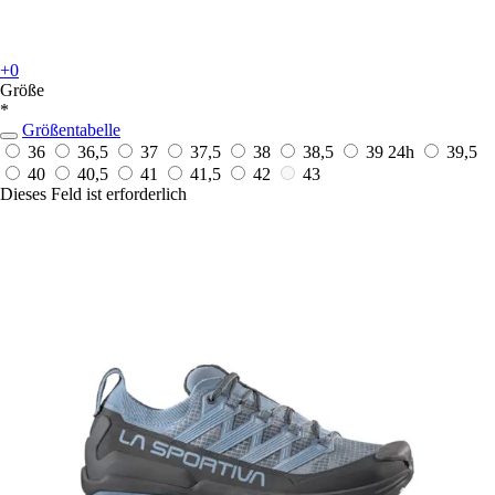
+0
Größe
*
Größentabelle
36
36,5
37
37,5
38
38,5
39
24h
39,5
40
40,5
41
41,5
42
43
Dieses Feld ist erforderlich