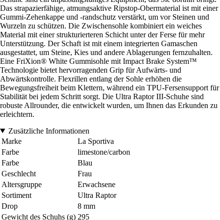
Das strapazierfähige, atmungsaktive Ripstop-Obermaterial ist mit einer
Gummi-Zehenkappe und -randschutz verstärkt, um vor Steinen und
Wurzeln zu schützen. Die Zwischensohle kombiniert ein weiches
Material mit einer strukturierteren Schicht unter der Ferse für mehr
Unterstützung. Der Schaft ist mit einem integrierten Gamaschen
ausgestattet, um Steine, Kies und andere Ablagerungen fernzuhalten.
Eine FriXion® White Gummisohle mit Impact Brake System™
Technologie bietet hervorragenden Grip für Aufwärts- und
Abwärtskontrolle. Flexrillen entlang der Sohle erhöhen die
Bewegungsfreiheit beim Klettern, während ein TPU-Fersensupport für
Stabilität bei jedem Schritt sorgt. Die Ultra Raptor III-Schuhe sind
robuste Allrounder, die entwickelt wurden, um Ihnen das Erkunden zu
erleichtern.
Zusätzliche Informationen
Marke
La Sportiva
Farbe
limestone/carbon
Farbe
Blau
Geschlecht
Frau
Altersgruppe
Erwachsene
Sortiment
Ultra Raptor
Drop
8 mm
Gewicht des Schuhs (g)
295