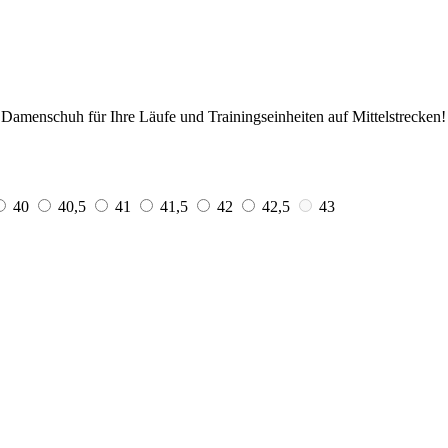
 Damenschuh für Ihre Läufe und Trainingseinheiten auf Mittelstrecken!
40
40,5
41
41,5
42
42,5
43