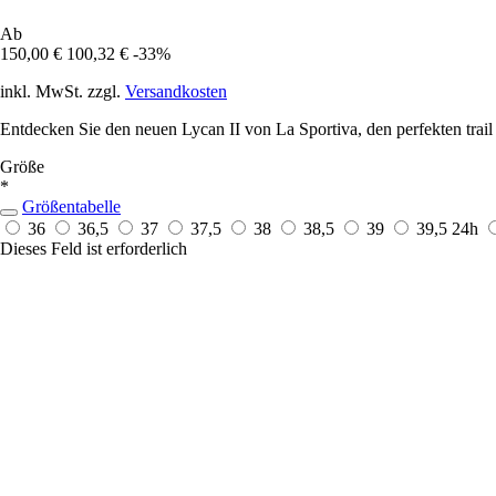
Ab
150,00 €
100,32 €
-33%
inkl. MwSt. zzgl.
Versandkosten
Entdecken Sie den neuen Lycan II von La Sportiva, den perfekten trail
Größe
*
Größentabelle
36
36,5
37
37,5
38
38,5
39
39,5
24h
Dieses Feld ist erforderlich