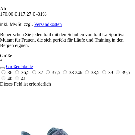
Ab
170,00 €
117,27 €
-31%
inkl. MwSt. zzgl.
Versandkosten
Beherrschen Sie jeden trail mit den Schuhen von trail La Sportiva
Mutant für Frauen, die sich perfekt für Läufe und Training in den
Bergen eignen.
Größe
*
Größentabelle
36
36,5
37
37,5
38
24h
38,5
39
39,5
40
41
Dieses Feld ist erforderlich