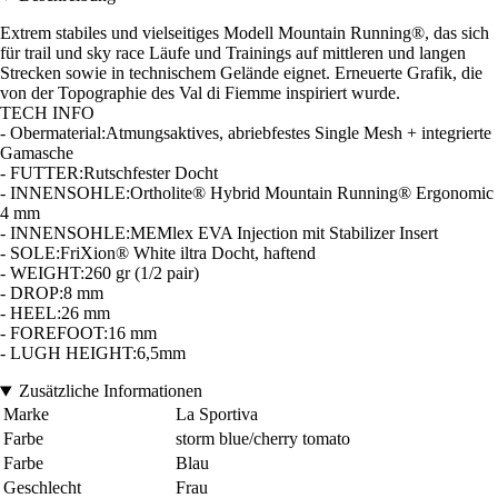
Extrem stabiles und vielseitiges Modell Mountain Running®, das sich
für trail und sky race Läufe und Trainings auf mittleren und langen
Strecken sowie in technischem Gelände eignet. Erneuerte Grafik, die
von der Topographie des Val di Fiemme inspiriert wurde.
TECH INFO
- Obermaterial:Atmungsaktives, abriebfestes Single Mesh + integrierte
Gamasche
- FUTTER:Rutschfester Docht
- INNENSOHLE:Ortholite® Hybrid Mountain Running® Ergonomic
4 mm
- INNENSOHLE:MEMlex EVA Injection mit Stabilizer Insert
- SOLE:FriXion® White iltra Docht, haftend
- WEIGHT:260 gr (1/2 pair)
- DROP:8 mm
- HEEL:26 mm
- FOREFOOT:16 mm
- LUGH HEIGHT:6,5mm
Zusätzliche Informationen
Marke
La Sportiva
Farbe
storm blue/cherry tomato
Farbe
Blau
Geschlecht
Frau