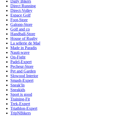
Daily Bikers
Direct Running
Direct-Volley
Espace Golf
Foot-Store
Galopp-Store
Golf and co
Handball-Store
House of Rugby
La sellerie de Maé
Made in Paradis
Nauti-wave
On-Fight
Padel-Expert
Pecheur-Store
Pet and Garden
Slowood Interior
Smash-Expert
Sneak'In
Sneakids
Sport is good
Training-Fit
Trek-Expert
Triathlon-Expert
TripNBikers