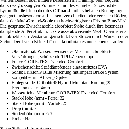
Wintermonaten über mittlere Distanzen im Training. Sehr bequem
dank des großzügigen Volumens und des schnellen Sitzes, ist der
Lycan für alle Liebhaber des Offroad-Laufens bei allen Bedingungen
geeignet, insbesondere auf nassen, verschneiten oder vereisten Böden,
dank der Mud-Ground-Sohle mit hochverfügbaren Frixion Blue-Mesh.
Die gespritzte Zwischensohle absorbiert Stöße durch ihre besonders
dämpfende Außenstruktur. Das wasserabweisende Mesh-Obermaterial
mit abriebfesten Verstärkungen schützt vor Stößen durch Wurzeln oder
Steine. Der Lycan ist ideal für ein komfortables und sicheres Laufen.
Obermaterial: Wasserabweisendes Mesh mit abriebfesten
Verstärkungen, schützende TPU-Zehenkappe
Futter: GORE-TEX Extended Comfort
Zwischensohle: Stoßdämpfendes eingespritztes EVA
Sohle: FriXion® Blue-Mischung mit Impact Brake System,
kompatibel mit AT-Grip-Spike
Einlegesohle: Ortholite® Hybrid Mountain Running®
Ergonomisches 4mm
Wasserdichte Membran: GORE-TEX Extended Comfort
Stack-Höhe (mm) - Ferse: 32
Stack-Höhe (mm) - Vorfuß: 25
Drop (mm): 7
Stollenhöhe (mm): 6.5
Breite: Nein
Zusätzliche Informationen