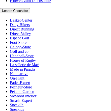
Hinweis zum Datenschutz
Unsere Geschäfte
Basket-Center
Daily Bikers
Direct Running
Direct-Volley
Espace Golf
Foot-Store
Galopp-Store
Golf and co
Handball-Store
House of Rugby
La sellerie de Maé
Made in Paradis
Nauti-wave
On-Fight
Padel-Expert
Pecheur-Store
Pet and Garden
Slowood Interior
Smash-Expert
Sneak'In
Sneakids