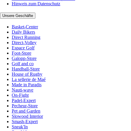
Hinweis zum Datenschutz
Unsere Geschäfte
Basket-Center
Daily Bikers
Direct Running
Direct-Volley
Espace Golf
Foot-Store
Galopp-Store
Golf and co
Handball-Store
House of Rugby
La sellerie de Maé
Made in Paradis
Nauti-wave
On-Fight
Padel-Expert
Pecheur-Store
Pet and Garden
Slowood Interior
Smash-Expert
Sneak'In