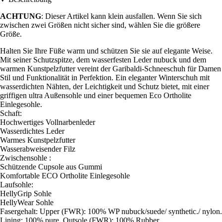
ACHTUNG
: Dieser Artikel kann klein ausfallen. Wenn Sie sich
zwischen zwei Größen nicht sicher sind, wählen Sie die größere
Größe.
Halten Sie Ihre Füße warm und schützen Sie sie auf elegante Weise.
Mit seiner Schutzspitze, dem wasserfesten Leder nubuck und dem
warmen Kunstpelzfutter vereint der Garibaldi-Schneeschuh für Damen
Stil und Funktionalität in Perfektion. Ein eleganter Winterschuh mit
wasserdichten Nähten, der Leichtigkeit und Schutz bietet, mit einer
griffigen ultra Außensohle und einer bequemen Eco Ortholite
Einlegesohle.
Schaft:
Hochwertiges Vollnarbenleder
Wasserdichtes Leder
Warmes Kunstpelzfutter
Wasserabweisender Filz
Zwischensohle :
Schützende Cupsole aus Gummi
Komfortable ECO Ortholite Einlegesohle
Laufsohle:
HellyGrip Sohle
HellyWear Sohle
Fasergehalt: Upper (FWR): 100% WP nubuck/suede/ synthetic./ nylon.
Lining: 100% pure. Outsole (FWR): 100% Rubber