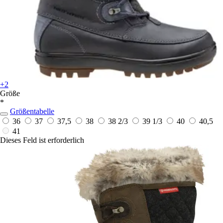
+2
Größe
*
Größentabelle
36
37
37,5
38
38 2/3
39 1/3
40
40,5
41
Dieses Feld ist erforderlich