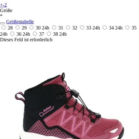
+-2
Größe
*
Größentabelle
28
29
30
24h
31
32
33
24h
34
24h
35
24h
36
24h
37
38
24h
Dieses Feld ist erforderlich