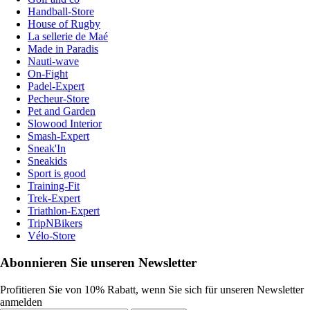
Handball-Store
House of Rugby
La sellerie de Maé
Made in Paradis
Nauti-wave
On-Fight
Padel-Expert
Pecheur-Store
Pet and Garden
Slowood Interior
Smash-Expert
Sneak'In
Sneakids
Sport is good
Training-Fit
Trek-Expert
Triathlon-Expert
TripNBikers
Vélo-Store
Abonnieren Sie unseren Newsletter
Profitieren Sie von 10% Rabatt, wenn Sie sich für unseren Newsletter
anmelden