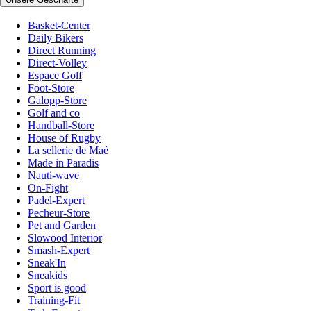
Basket-Center
Daily Bikers
Direct Running
Direct-Volley
Espace Golf
Foot-Store
Galopp-Store
Golf and co
Handball-Store
House of Rugby
La sellerie de Maé
Made in Paradis
Nauti-wave
On-Fight
Padel-Expert
Pecheur-Store
Pet and Garden
Slowood Interior
Smash-Expert
Sneak'In
Sneakids
Sport is good
Training-Fit