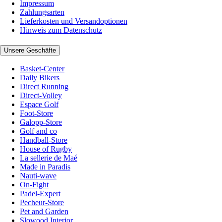
Impressum
Zahlungsarten
Lieferkosten und Versandoptionen
Hinweis zum Datenschutz
Unsere Geschäfte
Basket-Center
Daily Bikers
Direct Running
Direct-Volley
Espace Golf
Foot-Store
Galopp-Store
Golf and co
Handball-Store
House of Rugby
La sellerie de Maé
Made in Paradis
Nauti-wave
On-Fight
Padel-Expert
Pecheur-Store
Pet and Garden
Slowood Interior