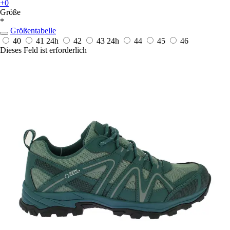
+0
Größe
*
Größentabelle
40
41
24h
42
43
24h
44
45
46
Dieses Feld ist erforderlich