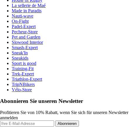
House of Rugby
La sellerie de Maé
Made in Paradis
Nauti-wave
On-Fight
Padel-Expert
Pecheur-Store
Pet and Garden
Slowood Interior
Smash-Expert
Sneak'In
Sneakids
Sport is good
Training-Fit
Trek-Expert
Triathlon-Expert
TripNBikers
Vélo-Store
Abonnieren Sie unseren Newsletter
Profitieren Sie von 10% Rabatt, wenn Sie sich für unseren Newsletter
anmelden
Abonnieren