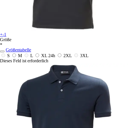
+-1
Größe
*
Größentabelle
S
M
L
XL
24h
2XL
3XL
Dieses Feld ist erforderlich