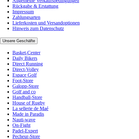
Allgemeine Verkaufsbedingungen
Rückgabe & Erstattung
Impressum
Zahlungsarten
Lieferkosten und Versandoptionen
Hinweis zum Datenschutz
Unsere Geschäfte
Basket-Center
Daily Bikers
Direct Running
Direct-Volley
Espace Golf
Foot-Store
Galopp-Store
Golf and co
Handball-Store
House of Rugby
La sellerie de Maé
Made in Paradis
Nauti-wave
On-Fight
Padel-Expert
Pecheur-Store