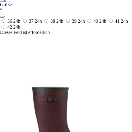
Größe
*
36
24h
37
24h
38
24h
39
24h
40
24h
41
24h
42
24h
Dieses Feld ist erforderlich