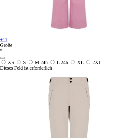
+11
Größe
*
XS
S
M
24h
L
24h
XL
2XL
Dieses Feld ist erforderlich