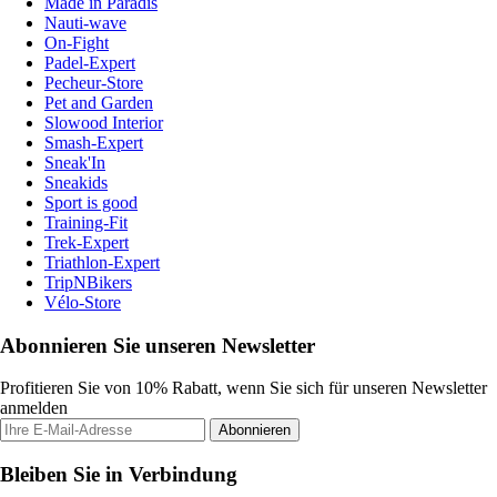
Made in Paradis
Nauti-wave
On-Fight
Padel-Expert
Pecheur-Store
Pet and Garden
Slowood Interior
Smash-Expert
Sneak'In
Sneakids
Sport is good
Training-Fit
Trek-Expert
Triathlon-Expert
TripNBikers
Vélo-Store
Abonnieren Sie unseren Newsletter
Profitieren Sie von 10% Rabatt, wenn Sie sich für unseren Newsletter
anmelden
Abonnieren
Bleiben Sie in Verbindung