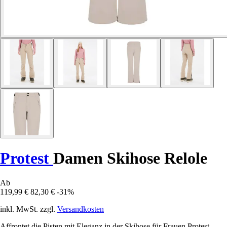
Protest
Damen Skihose Relole
Ab
119,99 €
82,30 €
-31%
inkl. MwSt. zzgl.
Versandkosten
Affrontet die Pisten mit Eleganz in der Skihose für Frauen Protest