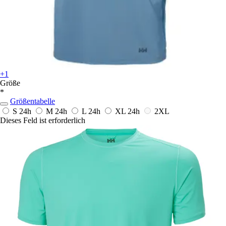
+1
Größe
*
Größentabelle
S
24h
M
24h
L
24h
XL
24h
2XL
Dieses Feld ist erforderlich