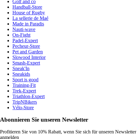
Golf and co
Handball-Store
House of Rugby
La sellerie de Maé
Made in Paradis
Nauti-wave
On-Fight
Padel-Expert
Pecheur-Store
Pet and Garden
Slowood Interior
Smash-Expert
Sneak'In
Sneakids
Sport is good
Training-Fit
Trek-Expert
Triathlon-Expert
TripNBikers
Vélo-Store
Abonnieren Sie unseren Newsletter
Profitieren Sie von 10% Rabatt, wenn Sie sich für unseren Newsletter
anmelden