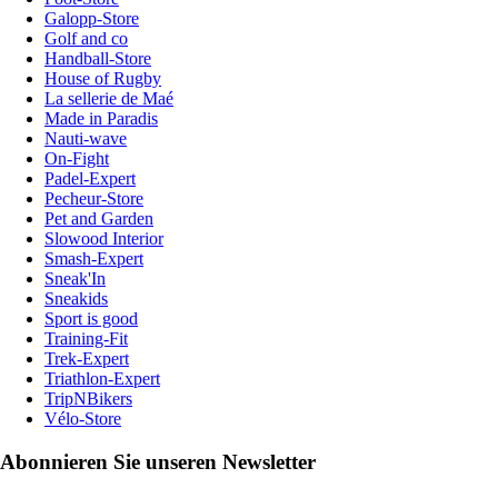
Galopp-Store
Golf and co
Handball-Store
House of Rugby
La sellerie de Maé
Made in Paradis
Nauti-wave
On-Fight
Padel-Expert
Pecheur-Store
Pet and Garden
Slowood Interior
Smash-Expert
Sneak'In
Sneakids
Sport is good
Training-Fit
Trek-Expert
Triathlon-Expert
TripNBikers
Vélo-Store
Abonnieren Sie unseren Newsletter