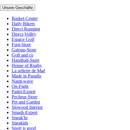
Unsere Geschäfte
Basket-Center
Daily Bikers
Direct Running
Direct-Volley
Espace Golf
Foot-Store
Galopp-Store
Golf and co
Handball-Store
House of Rugby
La sellerie de Maé
Made in Paradis
Nauti-wave
On-Fight
Padel-Expert
Pecheur-Store
Pet and Garden
Slowood Interior
Smash-Expert
Sneak'In
Sneakids
Sport is good