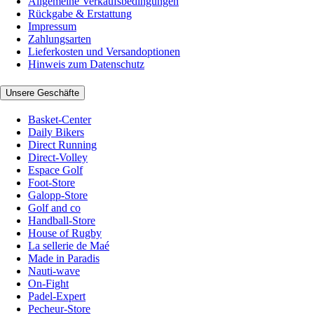
Allgemeine Verkaufsbedingungen
Rückgabe & Erstattung
Impressum
Zahlungsarten
Lieferkosten und Versandoptionen
Hinweis zum Datenschutz
Unsere Geschäfte
Basket-Center
Daily Bikers
Direct Running
Direct-Volley
Espace Golf
Foot-Store
Galopp-Store
Golf and co
Handball-Store
House of Rugby
La sellerie de Maé
Made in Paradis
Nauti-wave
On-Fight
Padel-Expert
Pecheur-Store