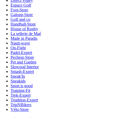
Direct-Volley
Espace Golf
Foot-Store
Galopp-Store
Golf and co
Handball-Store
House of Rugby
La sellerie de Maé
Made in Paradis
Nauti-wave
On-Fight
Padel-Expert
Pecheur-Store
Pet and Garden
Slowood Interior
Smash-Expert
Sneak'In
Sneakids
Sport is good
Training-Fit
Trek-Expert
Triathlon-Expert
TripNBikers
Vélo-Store