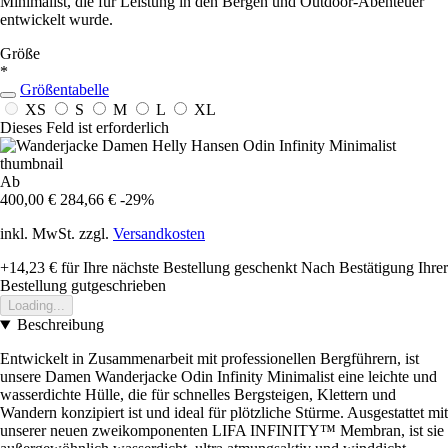
Minimalist, die für Leistung in den Bergen und Outdoor-Abenteuer
entwickelt wurde.
Größe
*
Größentabelle
XS
S
M
L
XL
Dieses Feld ist erforderlich
Ab
400,00 €
284,66 €
-29%
inkl. MwSt. zzgl.
Versandkosten
+14,23 €
für Ihre nächste Bestellung geschenkt
Nach Bestätigung Ihrer
Bestellung gutgeschrieben
Loading...
Beschreibung
Entwickelt in Zusammenarbeit mit professionellen Bergführern, ist
unsere Damen Wanderjacke Odin Infinity Minimalist eine leichte und
wasserdichte Hülle, die für schnelles Bergsteigen, Klettern und
Wandern konzipiert ist und ideal für plötzliche Stürme. Ausgestattet mit
unserer neuen zweikomponenten LIFA INFINITY™ Membran, ist sie