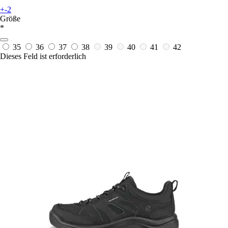
+-2
Größe
*
35
36
37
38
39
40
41
42
Dieses Feld ist erforderlich