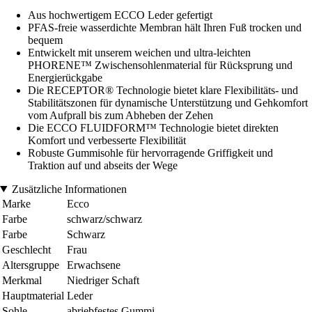
Aus hochwertigem ECCO Leder gefertigt
PFAS-freie wasserdichte Membran hält Ihren Fuß trocken und
bequem
Entwickelt mit unserem weichen und ultra-leichten
PHORENE™ Zwischensohlenmaterial für Rücksprung und
Energierückgabe
Die RECEPTOR® Technologie bietet klare Flexibilitäts- und
Stabilitätszonen für dynamische Unterstützung und Gehkomfort
vom Aufprall bis zum Abheben der Zehen
Die ECCO FLUIDFORM™ Technologie bietet direkten
Komfort und verbesserte Flexibilität
Robuste Gummisohle für hervorragende Griffigkeit und
Traktion auf und abseits der Wege
Zusätzliche Informationen
Marke
Ecco
Farbe
schwarz/schwarz
Farbe
Schwarz
Geschlecht
Frau
Altersgruppe
Erwachsene
Merkmal
Niedriger Schaft
Hauptmaterial
Leder
Sohle
abriebfestes Gummi