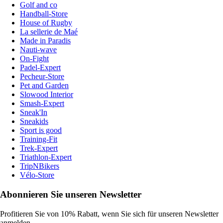
Golf and co
Handball-Store
House of Rugby
La sellerie de Maé
Made in Paradis
Nauti-wave
On-Fight
Padel-Expert
Pecheur-Store
Pet and Garden
Slowood Interior
Smash-Expert
Sneak'In
Sneakids
Sport is good
Training-Fit
Trek-Expert
Triathlon-Expert
TripNBikers
Vélo-Store
Abonnieren Sie unseren Newsletter
Profitieren Sie von 10% Rabatt, wenn Sie sich für unseren Newsletter
anmelden