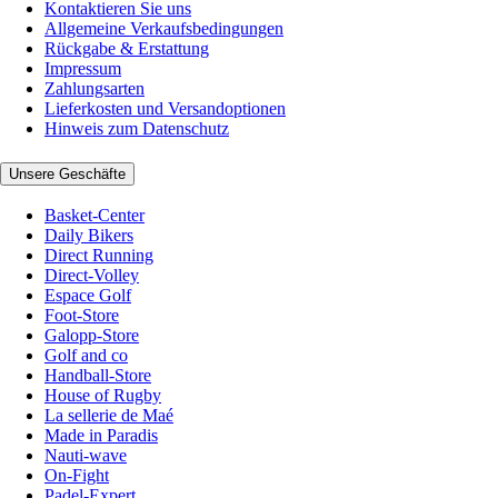
Kontaktieren Sie uns
Allgemeine Verkaufsbedingungen
Rückgabe & Erstattung
Impressum
Zahlungsarten
Lieferkosten und Versandoptionen
Hinweis zum Datenschutz
Unsere Geschäfte
Basket-Center
Daily Bikers
Direct Running
Direct-Volley
Espace Golf
Foot-Store
Galopp-Store
Golf and co
Handball-Store
House of Rugby
La sellerie de Maé
Made in Paradis
Nauti-wave
On-Fight
Padel-Expert