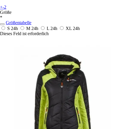
+-2
Größe
*
Größentabelle
S
24h
M
24h
L
24h
XL
24h
Dieses Feld ist erforderlich