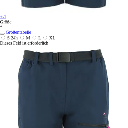
+-1
Größe
*
Größentabelle
S
24h
M
L
XL
Dieses Feld ist erforderlich