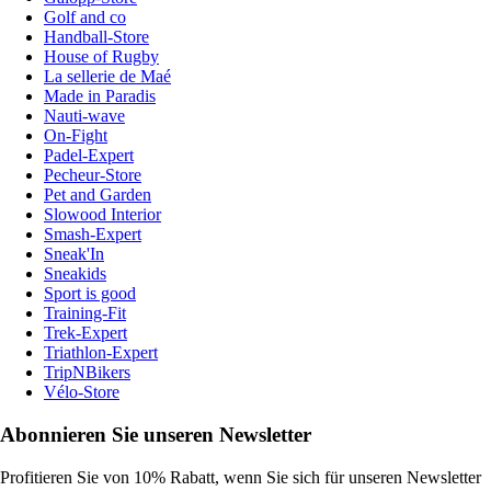
Golf and co
Handball-Store
House of Rugby
La sellerie de Maé
Made in Paradis
Nauti-wave
On-Fight
Padel-Expert
Pecheur-Store
Pet and Garden
Slowood Interior
Smash-Expert
Sneak'In
Sneakids
Sport is good
Training-Fit
Trek-Expert
Triathlon-Expert
TripNBikers
Vélo-Store
Abonnieren Sie unseren Newsletter
Profitieren Sie von 10% Rabatt, wenn Sie sich für unseren Newsletter