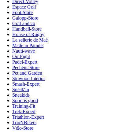
Direct-Volley
Espace Golf
Foot-Store
Galopp-Store
Golf and co
Handball-Store
House of Rugby
La sellerie de Maé
Made in Paradis
Nauti-wave
On-Fight
Padel-Expert
Pecheur-Store
Pet and Garden
Slowood Interior
Smash-Expert
Sneak'In
Sneakids
Sport is good
Training-Fit
Trek-Expert
Triathlon-Expert
TripNBikers
Vélo-Store