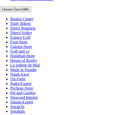
Unsere Geschäfte
Basket-Center
Daily Bikers
Direct Running
Direct-Volley
Espace Golf
Foot-Store
Galopp-Store
Golf and co
Handball-Store
House of Rugby
La sellerie de Maé
Made in Paradis
Nauti-wave
On-Fight
Padel-Expert
Pecheur-Store
Pet and Garden
Slowood Interior
Smash-Expert
Sneak'In
Sneakids