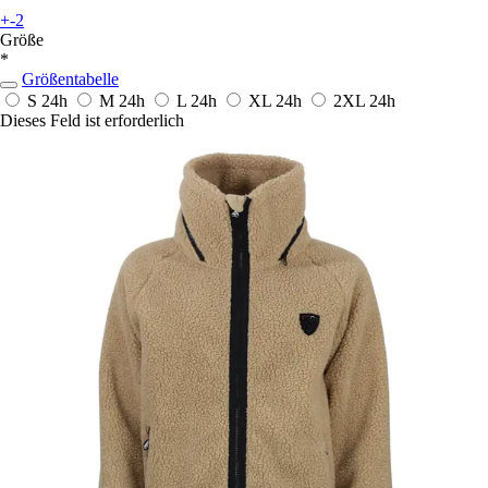
+-2
Größe
*
Größentabelle
S
24h
M
24h
L
24h
XL
24h
2XL
24h
Dieses Feld ist erforderlich