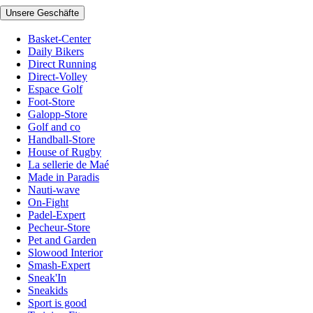
Unsere Geschäfte
Basket-Center
Daily Bikers
Direct Running
Direct-Volley
Espace Golf
Foot-Store
Galopp-Store
Golf and co
Handball-Store
House of Rugby
La sellerie de Maé
Made in Paradis
Nauti-wave
On-Fight
Padel-Expert
Pecheur-Store
Pet and Garden
Slowood Interior
Smash-Expert
Sneak'In
Sneakids
Sport is good