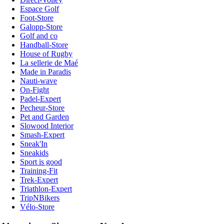
Espace Golf
Foot-Store
Galopp-Store
Golf and co
Handball-Store
House of Rugby
La sellerie de Maé
Made in Paradis
Nauti-wave
On-Fight
Padel-Expert
Pecheur-Store
Pet and Garden
Slowood Interior
Smash-Expert
Sneak'In
Sneakids
Sport is good
Training-Fit
Trek-Expert
Triathlon-Expert
TripNBikers
Vélo-Store