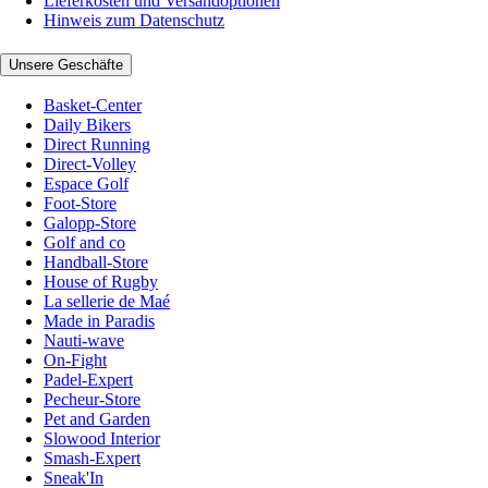
Lieferkosten und Versandoptionen
Hinweis zum Datenschutz
Unsere Geschäfte
Basket-Center
Daily Bikers
Direct Running
Direct-Volley
Espace Golf
Foot-Store
Galopp-Store
Golf and co
Handball-Store
House of Rugby
La sellerie de Maé
Made in Paradis
Nauti-wave
On-Fight
Padel-Expert
Pecheur-Store
Pet and Garden
Slowood Interior
Smash-Expert
Sneak'In