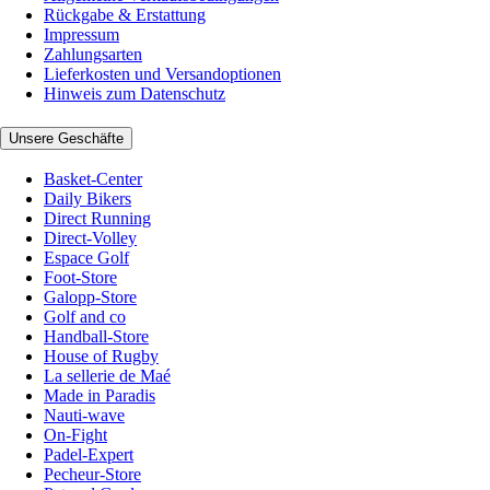
Rückgabe & Erstattung
Impressum
Zahlungsarten
Lieferkosten und Versandoptionen
Hinweis zum Datenschutz
Unsere Geschäfte
Basket-Center
Daily Bikers
Direct Running
Direct-Volley
Espace Golf
Foot-Store
Galopp-Store
Golf and co
Handball-Store
House of Rugby
La sellerie de Maé
Made in Paradis
Nauti-wave
On-Fight
Padel-Expert
Pecheur-Store