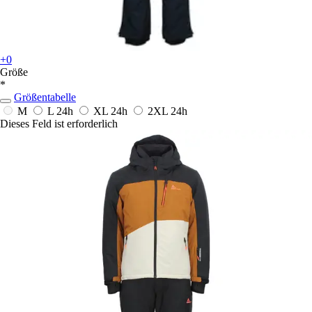
+0
Größe
*
Größentabelle
M
L
24h
XL
24h
2XL
24h
Dieses Feld ist erforderlich