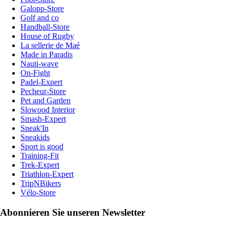
Galopp-Store
Golf and co
Handball-Store
House of Rugby
La sellerie de Maé
Made in Paradis
Nauti-wave
On-Fight
Padel-Expert
Pecheur-Store
Pet and Garden
Slowood Interior
Smash-Expert
Sneak'In
Sneakids
Sport is good
Training-Fit
Trek-Expert
Triathlon-Expert
TripNBikers
Vélo-Store
Abonnieren Sie unseren Newsletter