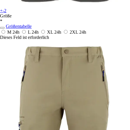
+-2
Größe
*
Größentabelle
M
24h
L
24h
XL
24h
2XL
24h
Dieses Feld ist erforderlich