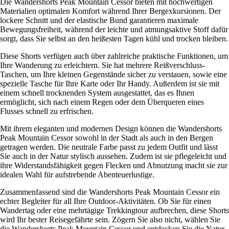
Die Wandershorts Peak Mountain Cessor bieten mit hochwertigen
Materialien optimalen Komfort während Ihrer Bergexkursionen. Der
lockere Schnitt und der elastische Bund garantieren maximale
Bewegungsfreiheit, während der leichte und atmungsaktive Stoff dafür
sorgt, dass Sie selbst an den heißesten Tagen kühl und trocken bleiben.
Diese Shorts verfügen auch über zahlreiche praktische Funktionen, um
Ihre Wanderung zu erleichtern. Sie hat mehrere Reißverschluss-
Taschen, um Ihre kleinen Gegenstände sicher zu verstauen, sowie eine
spezielle Tasche für Ihre Karte oder Ihr Handy. Außerdem ist sie mit
einem schnell trocknenden System ausgestattet, das es Ihnen
ermöglicht, sich nach einem Regen oder dem Überqueren eines
Flusses schnell zu erfrischen.
Mit ihrem eleganten und modernen Design können die Wandershorts
Peak Mountain Cessor sowohl in der Stadt als auch in den Bergen
getragen werden. Die neutrale Farbe passt zu jedem Outfit und lässt
Sie auch in der Natur stylisch aussehen. Zudem ist sie pflegeleicht und
ihre Widerstandsfähigkeit gegen Flecken und Abnutzung macht sie zur
idealen Wahl für aufstrebende Abenteuerlustige.
Zusammenfassend sind die Wandershorts Peak Mountain Cessor ein
echter Begleiter für all Ihre Outdoor-Aktivitäten. Ob Sie für einen
Wandertag oder eine mehrtägige Trekkingtour aufbrechen, diese Shorts
wird Ihr bester Reisegefährte sein. Zögern Sie also nicht, wählen Sie
die Wandershorts Peak Mountain Cessor und entdecken Sie die Natur