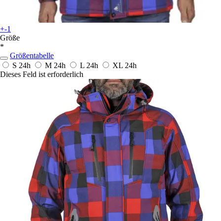
+-1
Größe
*
Größentabelle
S
24h
M
24h
L
24h
XL
24h
Dieses Feld ist erforderlich