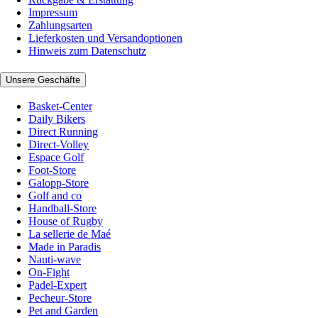
Impressum
Zahlungsarten
Lieferkosten und Versandoptionen
Hinweis zum Datenschutz
Unsere Geschäfte
Basket-Center
Daily Bikers
Direct Running
Direct-Volley
Espace Golf
Foot-Store
Galopp-Store
Golf and co
Handball-Store
House of Rugby
La sellerie de Maé
Made in Paradis
Nauti-wave
On-Fight
Padel-Expert
Pecheur-Store
Pet and Garden