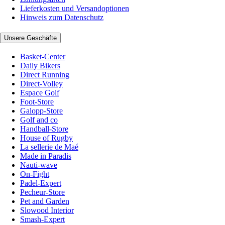
Lieferkosten und Versandoptionen
Hinweis zum Datenschutz
Unsere Geschäfte
Basket-Center
Daily Bikers
Direct Running
Direct-Volley
Espace Golf
Foot-Store
Galopp-Store
Golf and co
Handball-Store
House of Rugby
La sellerie de Maé
Made in Paradis
Nauti-wave
On-Fight
Padel-Expert
Pecheur-Store
Pet and Garden
Slowood Interior
Smash-Expert