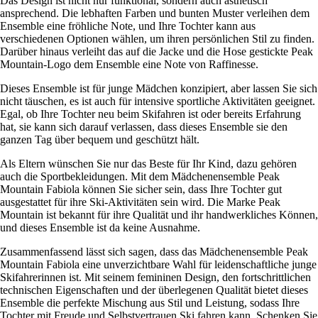
Das Design ist nicht nur funktional, sondern auch ästhetisch
ansprechend. Die lebhaften Farben und bunten Muster verleihen dem
Ensemble eine fröhliche Note, und Ihre Tochter kann aus
verschiedenen Optionen wählen, um ihren persönlichen Stil zu finden.
Darüber hinaus verleiht das auf die Jacke und die Hose gestickte Peak
Mountain-Logo dem Ensemble eine Note von Raffinesse.
Dieses Ensemble ist für junge Mädchen konzipiert, aber lassen Sie sich
nicht täuschen, es ist auch für intensive sportliche Aktivitäten geeignet.
Egal, ob Ihre Tochter neu beim Skifahren ist oder bereits Erfahrung
hat, sie kann sich darauf verlassen, dass dieses Ensemble sie den
ganzen Tag über bequem und geschützt hält.
Als Eltern wünschen Sie nur das Beste für Ihr Kind, dazu gehören
auch die Sportbekleidungen. Mit dem Mädchenensemble Peak
Mountain Fabiola können Sie sicher sein, dass Ihre Tochter gut
ausgestattet für ihre Ski-Aktivitäten sein wird. Die Marke Peak
Mountain ist bekannt für ihre Qualität und ihr handwerkliches Können,
und dieses Ensemble ist da keine Ausnahme.
Zusammenfassend lässt sich sagen, dass das Mädchenensemble Peak
Mountain Fabiola eine unverzichtbare Wahl für leidenschaftliche junge
Skifahrerinnen ist. Mit seinem femininen Design, den fortschrittlichen
technischen Eigenschaften und der überlegenen Qualität bietet dieses
Ensemble die perfekte Mischung aus Stil und Leistung, sodass Ihre
Tochter mit Freude und Selbstvertrauen Ski fahren kann. Schenken Sie