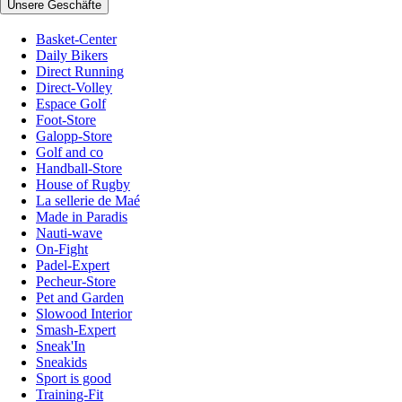
Unsere Geschäfte
Basket-Center
Daily Bikers
Direct Running
Direct-Volley
Espace Golf
Foot-Store
Galopp-Store
Golf and co
Handball-Store
House of Rugby
La sellerie de Maé
Made in Paradis
Nauti-wave
On-Fight
Padel-Expert
Pecheur-Store
Pet and Garden
Slowood Interior
Smash-Expert
Sneak'In
Sneakids
Sport is good
Training-Fit