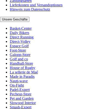
Zahlungsarten
Lieferkosten und Versandoptionen
Hinweis zum Datenschutz
Unsere Geschäfte
Basket-Center
Daily Bikers
Direct Running
Direct-Volley
Espace Golf
Foot-Store
Galopp-Store
Golf and co
Handball-Store
House of Rugby
La sellerie de Maé
Made in Paradis
Nauti-wave
On-Fight
Padel-Expert
Pecheur-Store
Pet and Garden
Slowood Interior
Smash-Expert