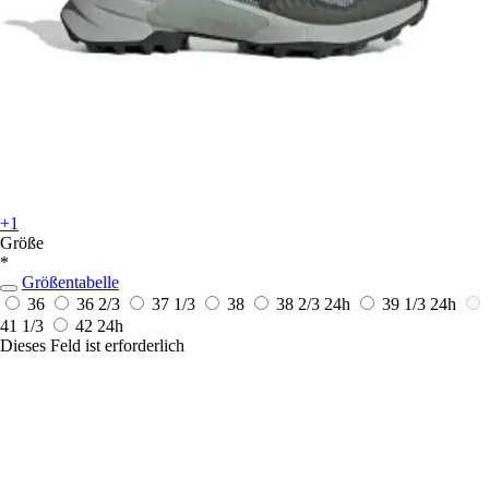
+1
Größe
*
Größentabelle
36
36 2/3
37 1/3
38
38 2/3
24h
39 1/3
24h
41 1/3
42
24h
Dieses Feld ist erforderlich