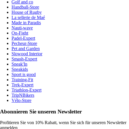
Golf and co
Handball-Store
House of Rugby
La sellerie de Maé
Made in Paradis
Nauti-wave
On-Fight
Padel-Expert
Pecheur-Store
Pet and Garden
Slowood Interior
Smash-Expert
Sneak'In
Sneakids
Sport is good
Training-Fit
Trek-Expert
Triathlon-Expert
TripNBikers
Vélo-Store
Abonnieren Sie unseren Newsletter
Profitieren Sie von 10% Rabatt, wenn Sie sich für unseren Newsletter
anmelden