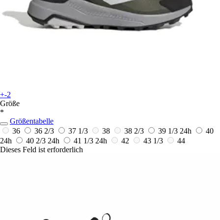
+-2
Größe
*
Größentabelle
36
36 2/3
37 1/3
38
38 2/3
39 1/3
24h
40
24h
40 2/3
24h
41 1/3
24h
42
43 1/3
44
Dieses Feld ist erforderlich