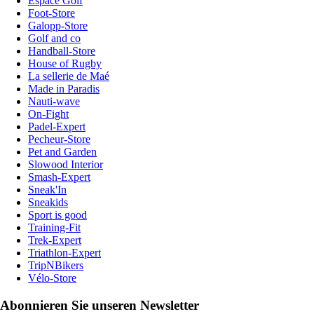
Espace Golf
Foot-Store
Galopp-Store
Golf and co
Handball-Store
House of Rugby
La sellerie de Maé
Made in Paradis
Nauti-wave
On-Fight
Padel-Expert
Pecheur-Store
Pet and Garden
Slowood Interior
Smash-Expert
Sneak'In
Sneakids
Sport is good
Training-Fit
Trek-Expert
Triathlon-Expert
TripNBikers
Vélo-Store
Abonnieren Sie unseren Newsletter