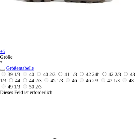
+5
Größe
*
Größentabelle
39 1/3
40
40 2/3
41 1/3
42
24h
42 2/3
43
1/3
44
44 2/3
45 1/3
46
46 2/3
47 1/3
48
49 1/3
50 2/3
Dieses Feld ist erforderlich