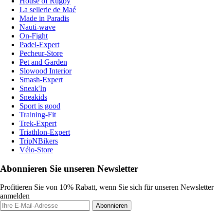
House of Rugby
La sellerie de Maé
Made in Paradis
Nauti-wave
On-Fight
Padel-Expert
Pecheur-Store
Pet and Garden
Slowood Interior
Smash-Expert
Sneak'In
Sneakids
Sport is good
Training-Fit
Trek-Expert
Triathlon-Expert
TripNBikers
Vélo-Store
Abonnieren Sie unseren Newsletter
Profitieren Sie von 10% Rabatt, wenn Sie sich für unseren Newsletter
anmelden
Abonnieren