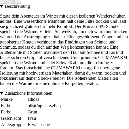
Loading...
Beschreibung
Starte dein Abenteuer im Winter mit diesen isolierten Wanderschuhen
adidas. Eine wasserdichte Membran hält deine Füße trocken und lässt
sie gleichzeitig atmen für mehr Komfort. Der PrimaLoft®-Schutz
speichert die Wärme. Er leitet Schweiß ab, um dich warm und trocken
während der Anstrengung zu halten. Eine geschlossene Zunge und ein
gepolsterter Kragen verhindern das Eindringen von Schnee und
Schmutz, sodass du dich auf den Weg konzentrieren kannst. Eine
Außensohle mit Stollen maximiert den Halt auf Schnee und Eis und
bietet sicheren Grip auf verschiedenen Untergründen. CLIMAWARM
speichert die Wärme und leitet Schweiß ab, um die Leistung zu
fördern. Das fortschrittliche CLIMAWARM+ sorgt für überlegene
Isolierung mit hochwertigen Materialien, damit du warm, trocken und
fokussiert auf deiner Strecke bleibst. Die isolierenden Materialien
halten die Wärme für eine optimale Körpertemperatur.
Zusätzliche Informationen
Marke
adidas
Farbe
olistr/ngtcar/seflaq
Farbe
Grün
Geschlecht
Frau
Altersgruppe
Erwachsene