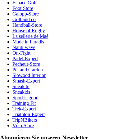
Espace Golf
Foot-Store
Galopp-Store
Golf and co
Handball-Store
House of Rugby
La sellerie de Maé
Made in Paradis
Nauti-wave
On-Fight
Padel-Expert
Pecheur-Store
Pet and Garden
Slowood Interior
Smash-Expert
Sneak'In
Sneakids
Sport is good
Training-Fit
Trek-Expert
Triathlon-Expert
TripNBikers
Vélo-Store
Abonnieren Sie unseren Newsletter