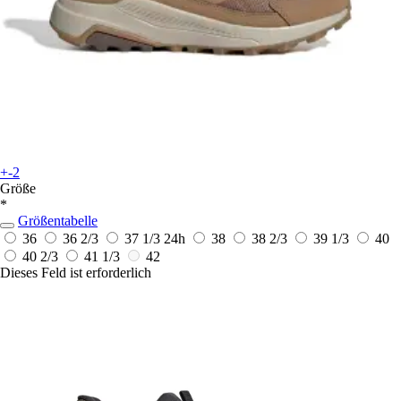
+-2
Größe
*
Größentabelle
36
36 2/3
37 1/3
24h
38
38 2/3
39 1/3
40
40 2/3
41 1/3
42
Dieses Feld ist erforderlich