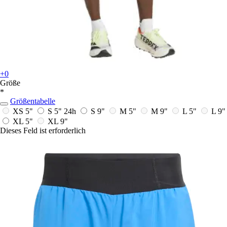
+0
Größe
*
Größentabelle
XS 5"
S 5"
24h
S 9"
M 5"
M 9"
L 5"
L 9"
XL 5"
XL 9"
Dieses Feld ist erforderlich