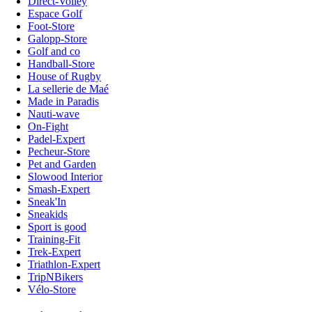
Direct-Volley
Espace Golf
Foot-Store
Galopp-Store
Golf and co
Handball-Store
House of Rugby
La sellerie de Maé
Made in Paradis
Nauti-wave
On-Fight
Padel-Expert
Pecheur-Store
Pet and Garden
Slowood Interior
Smash-Expert
Sneak'In
Sneakids
Sport is good
Training-Fit
Trek-Expert
Triathlon-Expert
TripNBikers
Vélo-Store