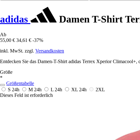
adidas
Damen T-Shirt Ter
Ab
55,00 €
34,61 €
-37%
inkl. MwSt. zzgl.
Versandkosten
Entdecken Sie das Damen-T-Shirt adidas Terrex Xperior Climacool+, das
Größe
*
Größentabelle
S
24h
M
24h
L
24h
XL
24h
2XL
Dieses Feld ist erforderlich