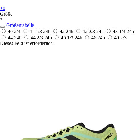
+0
Größe
*
Größentabelle
40 2/3
41 1/3
24h
42
24h
42 2/3
24h
43 1/3
24h
44
24h
44 2/3
24h
45 1/3
24h
46
24h
46 2/3
Dieses Feld ist erforderlich