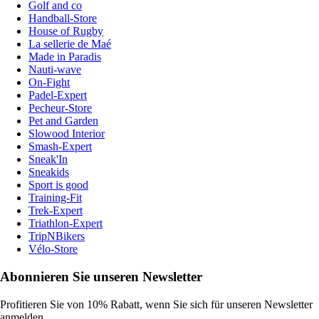
Golf and co
Handball-Store
House of Rugby
La sellerie de Maé
Made in Paradis
Nauti-wave
On-Fight
Padel-Expert
Pecheur-Store
Pet and Garden
Slowood Interior
Smash-Expert
Sneak'In
Sneakids
Sport is good
Training-Fit
Trek-Expert
Triathlon-Expert
TripNBikers
Vélo-Store
Abonnieren Sie unseren Newsletter
Profitieren Sie von 10% Rabatt, wenn Sie sich für unseren Newsletter
anmelden