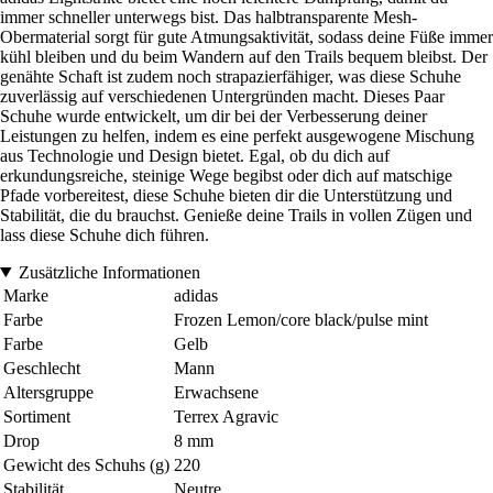
immer schneller unterwegs bist. Das halbtransparente Mesh-
Obermaterial sorgt für gute Atmungsaktivität, sodass deine Füße immer
kühl bleiben und du beim Wandern auf den Trails bequem bleibst. Der
genähte Schaft ist zudem noch strapazierfähiger, was diese Schuhe
zuverlässig auf verschiedenen Untergründen macht. Dieses Paar
Schuhe wurde entwickelt, um dir bei der Verbesserung deiner
Leistungen zu helfen, indem es eine perfekt ausgewogene Mischung
aus Technologie und Design bietet. Egal, ob du dich auf
erkundungsreiche, steinige Wege begibst oder dich auf matschige
Pfade vorbereitest, diese Schuhe bieten dir die Unterstützung und
Stabilität, die du brauchst. Genieße deine Trails in vollen Zügen und
lass diese Schuhe dich führen.
Zusätzliche Informationen
Marke
adidas
Farbe
Frozen Lemon/core black/pulse mint
Farbe
Gelb
Geschlecht
Mann
Altersgruppe
Erwachsene
Sortiment
Terrex Agravic
Drop
8 mm
Gewicht des Schuhs (g)
220
Stabilität
Neutre