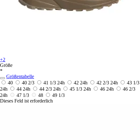
+2
Größe
*
Größentabelle
40
40 2/3
41 1/3
24h
42
24h
42 2/3
24h
43 1/3
24h
44
24h
44 2/3
24h
45 1/3
24h
46
24h
46 2/3
24h
47 1/3
48
49 1/3
Dieses Feld ist erforderlich