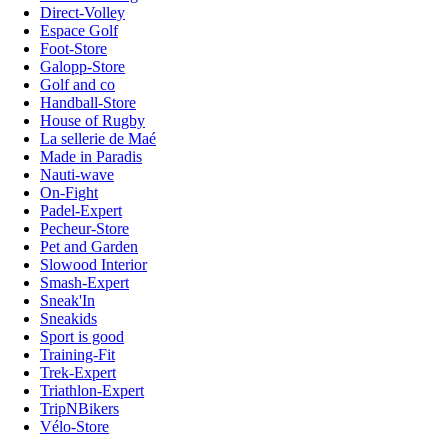
Direct-Volley
Espace Golf
Foot-Store
Galopp-Store
Golf and co
Handball-Store
House of Rugby
La sellerie de Maé
Made in Paradis
Nauti-wave
On-Fight
Padel-Expert
Pecheur-Store
Pet and Garden
Slowood Interior
Smash-Expert
Sneak'In
Sneakids
Sport is good
Training-Fit
Trek-Expert
Triathlon-Expert
TripNBikers
Vélo-Store