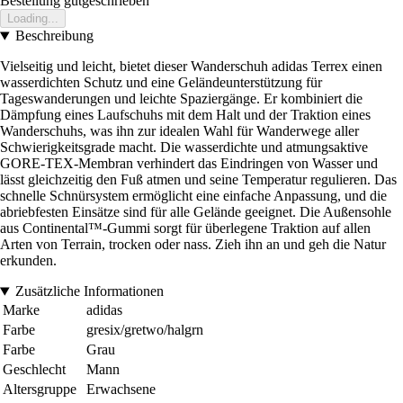
Bestellung gutgeschrieben
Loading...
Beschreibung
Vielseitig und leicht, bietet dieser Wanderschuh adidas Terrex einen
wasserdichten Schutz und eine Geländeunterstützung für
Tageswanderungen und leichte Spaziergänge. Er kombiniert die
Dämpfung eines Laufschuhs mit dem Halt und der Traktion eines
Wanderschuhs, was ihn zur idealen Wahl für Wanderwege aller
Schwierigkeitsgrade macht. Die wasserdichte und atmungsaktive
GORE-TEX-Membran verhindert das Eindringen von Wasser und
lässt gleichzeitig den Fuß atmen und seine Temperatur regulieren. Das
schnelle Schnürsystem ermöglicht eine einfache Anpassung, und die
abriebfesten Einsätze sind für alle Gelände geeignet. Die Außensohle
aus Continental™-Gummi sorgt für überlegene Traktion auf allen
Arten von Terrain, trocken oder nass. Zieh ihn an und geh die Natur
erkunden.
Zusätzliche Informationen
Marke
adidas
Farbe
gresix/gretwo/halgrn
Farbe
Grau
Geschlecht
Mann
Altersgruppe
Erwachsene