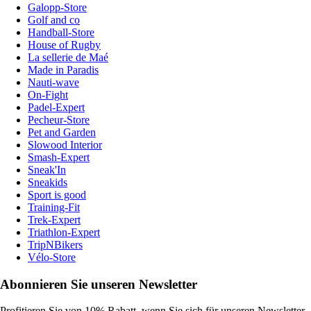
Galopp-Store
Golf and co
Handball-Store
House of Rugby
La sellerie de Maé
Made in Paradis
Nauti-wave
On-Fight
Padel-Expert
Pecheur-Store
Pet and Garden
Slowood Interior
Smash-Expert
Sneak'In
Sneakids
Sport is good
Training-Fit
Trek-Expert
Triathlon-Expert
TripNBikers
Vélo-Store
Abonnieren Sie unseren Newsletter
Profitieren Sie von 10% Rabatt, wenn Sie sich für unseren Newsletter