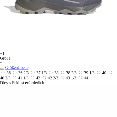
+1
Größe
*
Größentabelle
36
36 2/3
37 1/3
38
38 2/3
39 1/3
40
40 2/3
41 1/3
42
42 2/3
43 1/3
44
Dieses Feld ist erforderlich