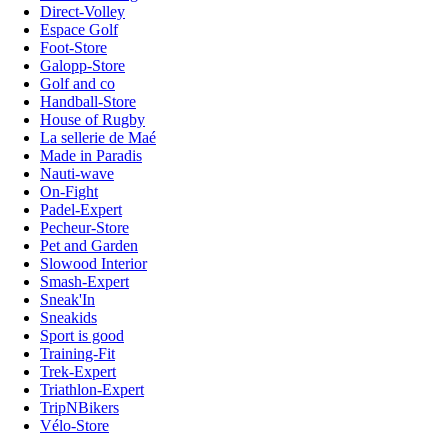
Direct-Volley
Espace Golf
Foot-Store
Galopp-Store
Golf and co
Handball-Store
House of Rugby
La sellerie de Maé
Made in Paradis
Nauti-wave
On-Fight
Padel-Expert
Pecheur-Store
Pet and Garden
Slowood Interior
Smash-Expert
Sneak'In
Sneakids
Sport is good
Training-Fit
Trek-Expert
Triathlon-Expert
TripNBikers
Vélo-Store