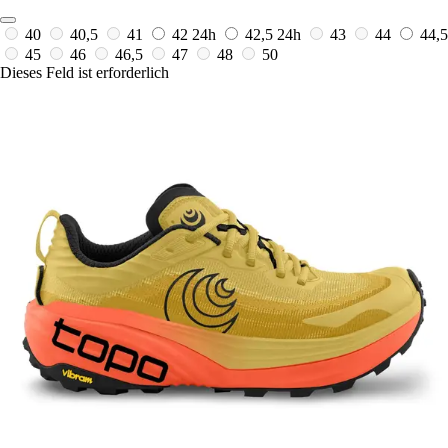
40
40,5
41
42
24h
42,5
24h
43
44
44,5
45
46
46,5
47
48
50
Dieses Feld ist erforderlich