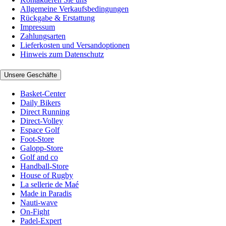
Allgemeine Verkaufsbedingungen
Rückgabe & Erstattung
Impressum
Zahlungsarten
Lieferkosten und Versandoptionen
Hinweis zum Datenschutz
Unsere Geschäfte
Basket-Center
Daily Bikers
Direct Running
Direct-Volley
Espace Golf
Foot-Store
Galopp-Store
Golf and co
Handball-Store
House of Rugby
La sellerie de Maé
Made in Paradis
Nauti-wave
On-Fight
Padel-Expert