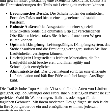
und gewährleistet gleichzeitig eine exzellente Reaktivität, sodass Sie
die Herausforderungen des Trails mit Leichtigkeit meistern können.
Ergonomisches Design:
Die Schuhe folgen der natürlichen
Form des Fußes und bieten eine angenehme und stabile
Passform.
Robuste Außensohle:
Ausgestattet mit einer speziell
entwickelten Sohle, die optimalen Grip auf verschiedenen
Oberflächen bietet, sodass Sie sicher auf unebenen Wegen
laufen können.
Optimale Dämpfung:
Leistungsfähiges Dämpfungssystem, das
Stöße absorbiert und die Ermüdung verringert, sodass Sie Ihre
Laufeinheiten verlängern können.
Leichtigkeit:
Hergestellt aus leichten Materialien, die Ihr
Laufgefühl nicht beschweren und Ihnen agility und
Schnelligkeit ermöglichen.
Atmungsaktivität:
Das Obermaterial sorgt für eine effiziente
Luftzirkulation und hält Ihre Füße auch bei langen Ausflügen
kühl.
Die Trail-Schuhe Topo Athletic Vista sind für alle Arten von Läufern
geeignet, egal ob Anfänger oder Profi. Ihre Vielseitigkeit macht sie zur
perfekten Wahl für Wanderungen, Trailruns oder sogar für den
täglichen Gebrauch. Mit ihrem modernen Design fügen sie sich leicht
in Ihre Sportgarderobe ein und ermöglichen es Ihnen, jederzeit
modisch zu bleiben.